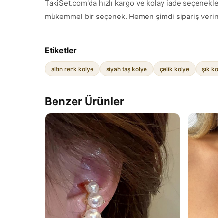
TakiSet.com'da hızlı kargo ve kolay iade seçenekleri
mükemmel bir seçenek. Hemen şimdi sipariş verin 
Etiketler
altın renk kolye
siyah taş kolye
çelik kolye
şık k
Benzer Ürünler