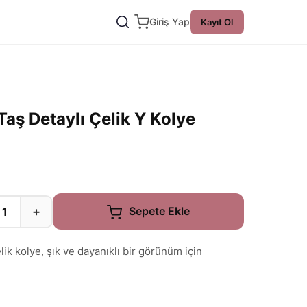
Giriş Yap
Kayıt Ol
Taş Detaylı Çelik Y Kolye
+
Sepete Ekle
elik kolye, şık ve dayanıklı bir görünüm için