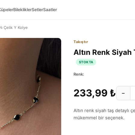
Küpeler
Bileklikler
Setler
Saatler
lı Çelik Y Kolye
Takıştır
Altın Renk Siyah 
STOKTA
Renk:
233,99 ₺
−
Altın renk siyah taş detaylı ç
mükemmel bir seçenek.