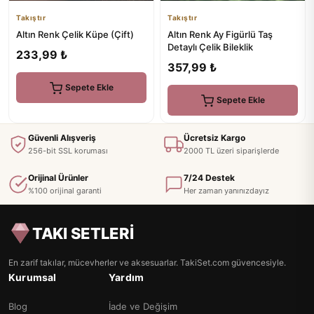
Takıştır
Takıştır
Altın Renk Çelik Küpe (Çift)
Altın Renk Ay Figürlü Taş
Detaylı Çelik Bileklik
233,99 ₺
357,99 ₺
Sepete Ekle
Sepete Ekle
Güvenli Alışveriş
Ücretsiz Kargo
256-bit SSL koruması
2000 TL üzeri siparişlerde
Orijinal Ürünler
7/24 Destek
%100 orijinal garanti
Her zaman yanınızdayız
TAKI SETLERİ
En zarif takılar, mücevherler ve aksesuarlar. TakiSet.com güvencesiyle.
Kurumsal
Yardım
Blog
İade ve Değişim