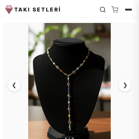
TAKI SETLERİ
❮
❯