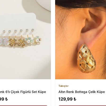
Takıştır
enk 6'lı Çiçek Figürlü Set Küpe
Altın Renk Bottega Çelik Küpe (
99 ₺
129,99 ₺