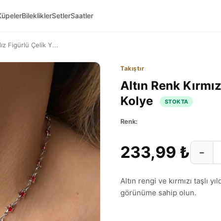
Küpeler
Bileklikler
Setler
Saatler
ız Figürlü Çelik Y...
Takıştır
Altın Renk Kırmızı
Kolye
STOKTA
Renk:
233,99 ₺
−
Altın rengi ve kırmızı taşlı yı
görünüme sahip olun.