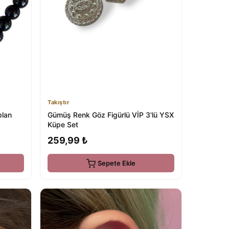
Takıştır
plan
Gümüş Renk Göz Figürlü VİP 3'lü YSX
Küpe Set
259,99 ₺
Sepete Ekle