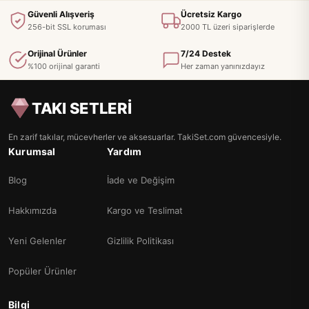
Güvenli Alışveriş
Ücretsiz Kargo
256-bit SSL koruması
2000 TL üzeri siparişlerde
Orijinal Ürünler
7/24 Destek
%100 orijinal garanti
Her zaman yanınızdayız
TAKI SETLERİ
En zarif takılar, mücevherler ve aksesuarlar. TakiSet.com güvencesiyle.
Kurumsal
Yardım
Blog
İade ve Değişim
Hakkımızda
Kargo ve Teslimat
Yeni Gelenler
Gizlilik Politikası
Popüler Ürünler
Bilgi