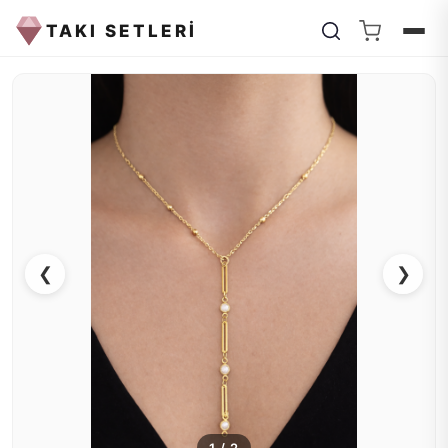
TAKI SETLERİ
❮
❯