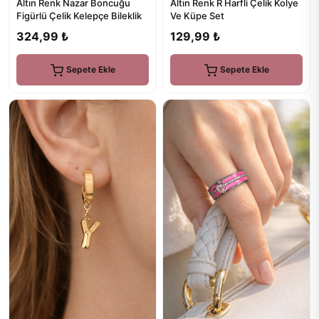
Altın Renk Nazar Boncuğu
Altın Renk R Harfli Çelik Kolye
Figürlü Çelik Kelepçe Bileklik
Ve Küpe Set
324,99 ₺
129,99 ₺
Sepete Ekle
Sepete Ekle