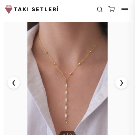
TAKI SETLERİ
❮
❯