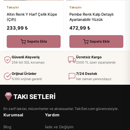
Takıştır
Takıştır
Altın Renk Y Harf Çelik Küpe
Pembe Renk Kalp Detaylı
(Çift)
Ayarlanabilir Yüzük
233,99 ₺
472,99 ₺
Sepete Ekle
Sepete Ekle
Güvenli Alışveriş
Ücretsiz Kargo
256-bit SSL koruması
2000 TL üzeri siparişlerde
Orijinal Ürünler
7/24 Destek
%100 orijinal garanti
Her zaman yanınızdayız
TAKI SETLERİ
En zarif takılar, mücevherler ve aksesuarlar. TakiSet.com güvencesiyle.
Kurumsal
Yardım
Blog
İade ve Değişim