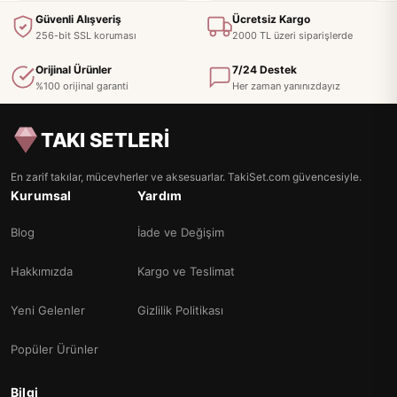
Güvenli Alışveriş
Ücretsiz Kargo
256-bit SSL koruması
2000 TL üzeri siparişlerde
Orijinal Ürünler
7/24 Destek
%100 orijinal garanti
Her zaman yanınızdayız
TAKI SETLERİ
En zarif takılar, mücevherler ve aksesuarlar. TakiSet.com güvencesiyle.
Kurumsal
Yardım
Blog
İade ve Değişim
Hakkımızda
Kargo ve Teslimat
Yeni Gelenler
Gizlilik Politikası
Popüler Ürünler
Bilgi