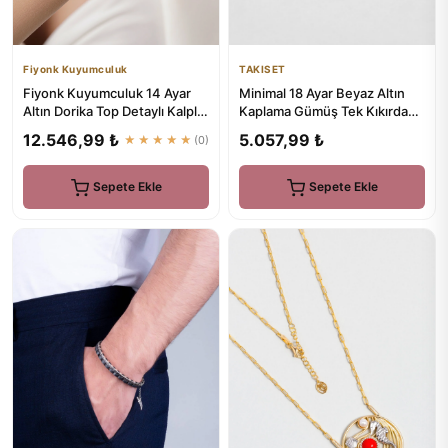
Fiyonk Kuyumculuk
TAKISET
Fiyonk Kuyumculuk 14 Ayar
Minimal 18 Ayar Beyaz Altın
Altın Dorika Top Detaylı Kalpli
Kaplama Gümüş Tek Kıkırdak
Bileklik – Aşkla Pa...
Küpe
12.546,99 ₺
5.057,99 ₺
★★★★★
(0)
Sepete Ekle
Sepete Ekle