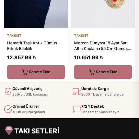
TAKISET
TAKISET
Hematit Taşlı Antik Gümüş
Mercan Dünyası 18 Ayar Sarı
Erkek Bileklik
Altın Kaplama 55 Cm Gümüş
Zincir Kolye
12.857,99 ₺
10.651,99 ₺
Sepete Ekle
Sepete Ekle
Güvenli Alışveriş
Ücretsiz Kargo
256-bit SSL koruması
2000 TL üzeri siparişlerde
Orijinal Ürünler
7/24 Destek
%100 orijinal garanti
Her zaman yanınızdayız
TAKI SETLERİ