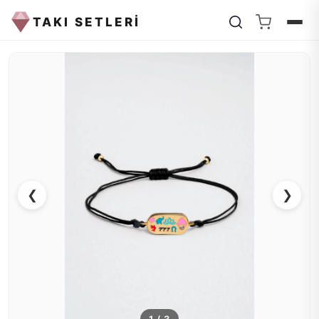
TAKI SETLERİ
❮
❯