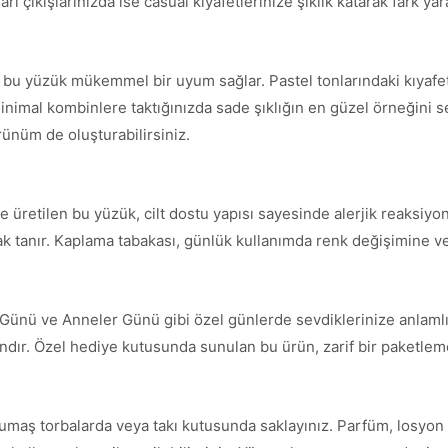
ı çıkışlarınızda ise casual kıyafetlerinize şıklık katarak fark yara
le bu yüzük mükemmel bir uyum sağlar. Pastel tonlarındaki kıyaf
inimal kombinlere taktığınızda sade şıklığın en güzel örneğini serg
örünüm de oluşturabilirsiniz.
 üretilen bu yüzük, cilt dostu yapısı sayesinde alerjik reaksiyon
nak tanır. Kaplama tabakası, günlük kullanımda renk değişimine ve
 Günü ve Anneler Günü gibi özel günlerde sevdiklerinize anlamlı
andır. Özel hediye kutusunda sunulan bu ürün, zarif bir paketleme 
umaş torbalarda veya takı kutusunda saklayınız. Parfüm, losyon 