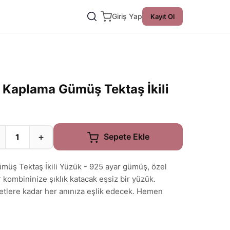
Giriş Yap
Kayıt Ol
n Kaplama Gümüş Tektaş İkili
+
Sepete Ekle
ümüş Tektaş İkili Yüzük - 925 ayar gümüş, özel
r kombininize şıklık katacak eşsiz bir yüzük.
etlere kadar her anınıza eşlik edecek. Hemen