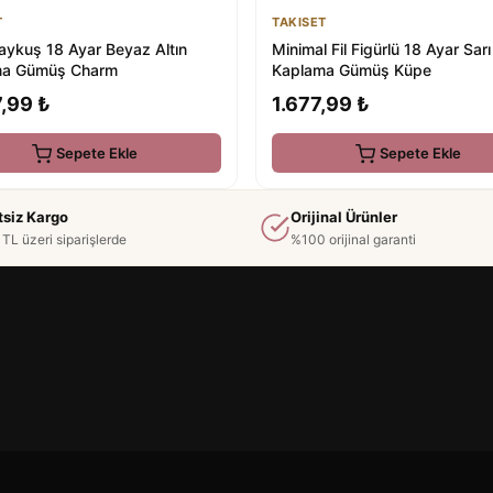
T
TAKISET
Baykuş 18 Ayar Beyaz Altın
Minimal Fil Figürlü 18 Ayar Sarı
ma Gümüş Charm
Kaplama Gümüş Küpe
,99 ₺
1.677,99 ₺
Sepete Ekle
Sepete Ekle
tsiz Kargo
Orijinal Ürünler
TL üzeri siparişlerde
%100 orijinal garanti