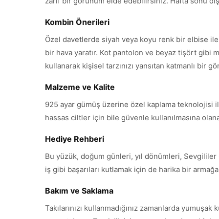
zarif bir görünüm elde edebilirsiniz. Hafta sonu dışar
Kombin Önerileri
Özel davetlerde siyah veya koyu renk bir elbise i
bir hava yaratır. Kot pantolon ve beyaz tişört gibi m
kullanarak kişisel tarzınızı yansıtan katmanlı bir g
Malzeme ve Kalite
925 ayar gümüş üzerine özel kaplama teknolojisi ile
hassas ciltler için bile güvenle kullanılmasına ola
Hediye Rehberi
Bu yüzük, doğum günleri, yıl dönümleri, Sevgililer
iş gibi başarıları kutlamak için de harika bir armağ
Bakım ve Saklama
Takılarınızı kullanmadığınız zamanlarda yumuşak k