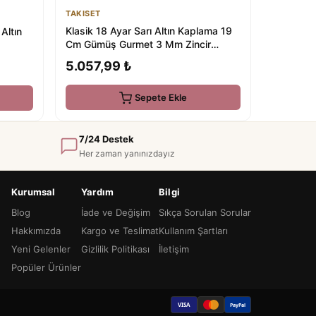
TAKISET
Klasik 18 Ayar Sarı Altın Kaplama 19
 Altın
Cm Gümüş Gurmet 3 Mm Zincir
Bileklik
5.057,99 ₺
Sepete Ekle
7/24 Destek
Her zaman yanınızdayız
Kurumsal
Yardım
Bilgi
Blog
İade ve Değişim
Sıkça Sorulan Sorular
Hakkımızda
Kargo ve Teslimat
Kullanım Şartları
Yeni Gelenler
Gizlilik Politikası
İletişim
Popüler Ürünler
VISA
PayPal