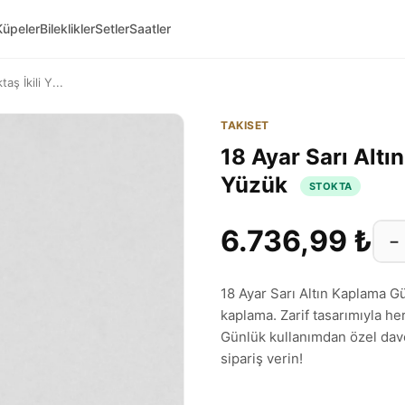
Küpeler
Bileklikler
Setler
Saatler
ş İkili Y...
TAKISET
18 Ayar Sarı Altı
Yüzük
STOKTA
6.736,99 ₺
−
18 Ayar Sarı Altın Kaplama G
kaplama. Zarif tasarımıyla he
Günlük kullanımdan özel dav
sipariş verin!