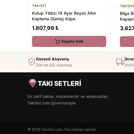
TAKISET
TAKISE
Kutup Yıldızı 18 Ayar Beyaz Altın
Bilge 
Kaplama Gümüş Küpe
Kapla
1.807,99 ₺
3.627
Sepete Ekle
Güvenli Alışveriş
Ücre
256-bit SSL koruması
2000 
TAKI SETLERİ
En zarif takılar, mücevherler ve aksesuarlar.
TakiSet.com güvencesiyle.
© 2026 TakiSet.com. Tüm hakları saklıdır.