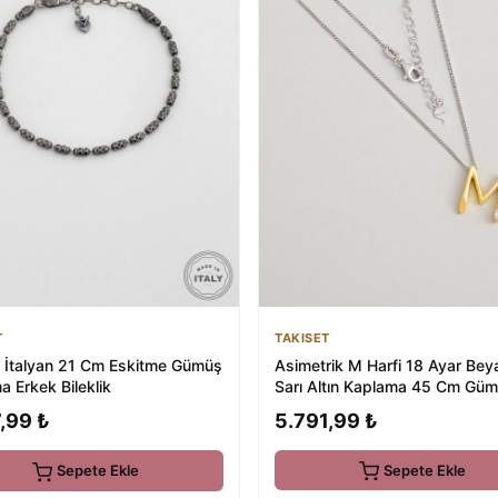
TAKISET
T
Asimetrik M Harfi 18 Ayar Bey
 İtalyan 21 Cm Eskitme Gümüş
Sarı Altın Kaplama 45 Cm Gü
 Erkek Bileklik
Harfli Kolye
5.791,99 ₺
,99 ₺
Sepete Ekle
Sepete Ekle