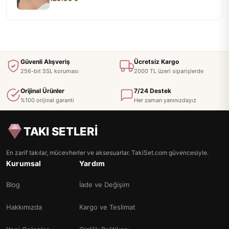
Güvenli Alışveriş
Ücretsiz Kargo
256-bit SSL koruması
2000 TL üzeri siparişlerde
Orijinal Ürünler
7/24 Destek
%100 orijinal garanti
Her zaman yanınızdayız
TAKI SETLERİ
En zarif takılar, mücevherler ve aksesuarlar. TakiSet.com güvencesiyle.
Kurumsal
Yardım
Blog
İade ve Değişim
Hakkımızda
Kargo ve Teslimat