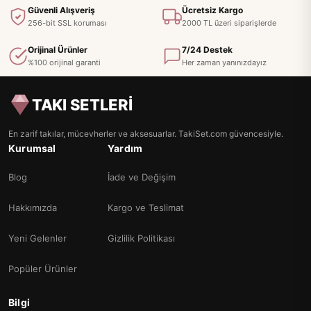
Güvenli Alışveriş
Ücretsiz Kargo
256-bit SSL koruması
2000 TL üzeri siparişlerde
Orijinal Ürünler
7/24 Destek
%100 orijinal garanti
Her zaman yanınızdayız
TAKI SETLERİ
En zarif takılar, mücevherler ve aksesuarlar. TakiSet.com güvencesiyle.
Kurumsal
Yardım
Blog
İade ve Değişim
Hakkımızda
Kargo ve Teslimat
Yeni Gelenler
Gizlilik Politikası
Popüler Ürünler
Bilgi