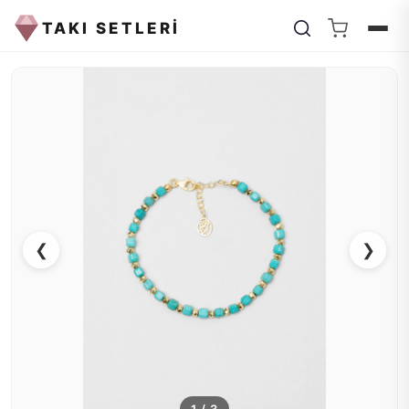
TAKI SETLERİ
❮
❯