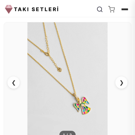
TAKI SETLERİ
❮
❯