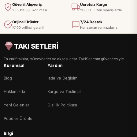
Güvenli Alışveriş
Ücretsiz Kargo
256-bit SSL koruması
2000 TL üzeri siparişlerde
Orijinal Ürünler
7/24 Destek
%100 orijinal garanti
Her zaman yanınızdayız
TAKI SETLERİ
En zarif takılar, mücevherler ve aksesuarlar. TakiSet.com güvencesiyle.
Kurumsal
Yardım
Blog
İade ve Değişim
Hakkımızda
Kargo ve Teslimat
Yeni Gelenler
Gizlilik Politikası
Popüler Ürünler
Bilgi