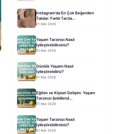
Instagram’da En Çok Beğenilen
Takılar: Farklı Tarzla...
01 Mar 2026
Yaşam Tarzınızı Nasıl
İyileştirebilirsiniz?
01 Mar 2026
Günlük Yaşamı Nasıl
İyileştirebiliriz?
01 Mar 2026
Eğitim ve Kişisel Gelişim: Yaşam
Tarzınızı Şekillend...
01 Mar 2026
Yaşam Tarzınızı Nasıl
İyileştirebilirsiniz?
01 Mar 2026