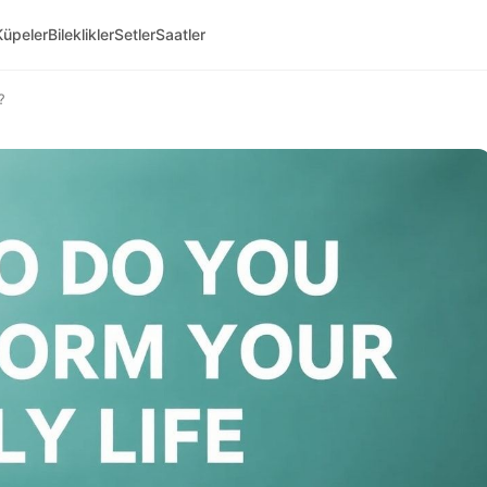
Küpeler
Bileklikler
Setler
Saatler
?