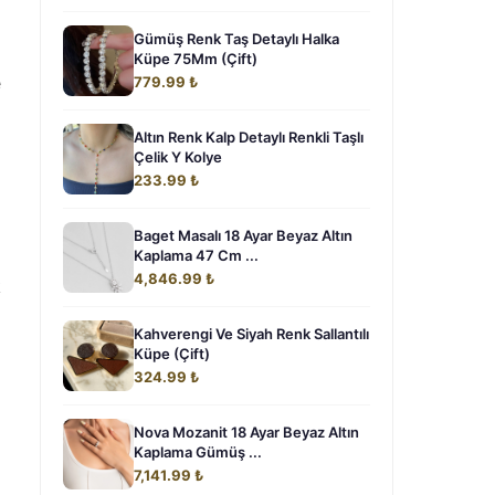
Gümüş Renk Taş Detaylı Halka
Küpe 75Mm (Çift)
e
779.99 ₺
Altın Renk Kalp Detaylı Renkli Taşlı
Çelik Y Kolye
233.99 ₺
Baget Masalı 18 Ayar Beyaz Altın
Kaplama 47 Cm ...
4,846.99 ₺
k
Kahverengi Ve Siyah Renk Sallantılı
Küpe (Çift)
324.99 ₺
Nova Mozanit 18 Ayar Beyaz Altın
Kaplama Gümüş ...
7,141.99 ₺