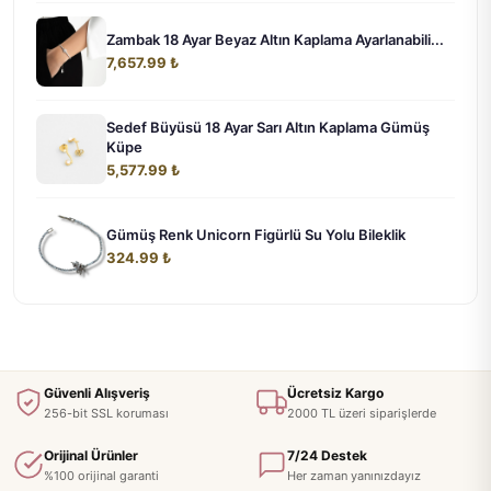
Zambak 18 Ayar Beyaz Altın Kaplama Ayarlanabili...
7,657.99 ₺
Sedef Büyüsü 18 Ayar Sarı Altın Kaplama Gümüş
Küpe
5,577.99 ₺
Gümüş Renk Unicorn Figürlü Su Yolu Bileklik
324.99 ₺
Güvenli Alışveriş
Ücretsiz Kargo
256-bit SSL koruması
2000 TL üzeri siparişlerde
Orijinal Ürünler
7/24 Destek
%100 orijinal garanti
Her zaman yanınızdayız